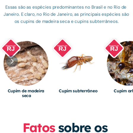
Essas são as espécies predominantes no Brasil e no Rio de 
Janeiro. E claro, no Rio de Janeiro, as principais espécies são 
os cupins de madeira seca e cupins subterrâneos.
Comuns no
Comuns no
Comuns no
RJ
RJ
RJ
Cupim de madeira 
Cupim subterrâneo
Cupim ar
seca
Fatos
 sobre os 