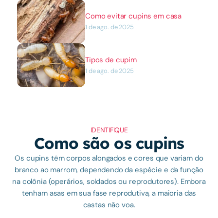
Como evitar cupins em casa
1 de ago. de 2025
Tipos de cupim
1 de ago. de 2025
IDENTIFIQUE
Como são os cupins
Os cupins têm corpos alongados e cores que variam do
branco ao marrom, dependendo da espécie e da função
na colônia (operários, soldados ou reprodutores). Embora
tenham asas em sua fase reprodutiva, a maioria das
castas não voa.