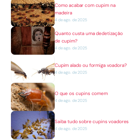
Como acabar com cupim na 
madeira
4 de ago. de 2025
Quanto custa uma dedetização 
de cupim?
4 de ago. de 2025
Cupim alado ou formiga voadora?
4 de ago. de 2025
O que os cupins comem
4 de ago. de 2025
Saiba tudo sobre cupins voadores
4 de ago. de 2025