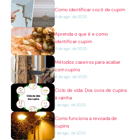
Como identificar cocô de cupim
4 de ago. de 2025
Aprenda o que é e como 
identificar cupim
4 de ago. de 2025
Métodos caseiros para acabar 
com cupins
4 de ago. de 2025
Ciclo de vida: Dos ovos de cupins 
à rainha
1 de ago. de 2025
Como funciona a revoada de 
cupins
1 de ago. de 2025