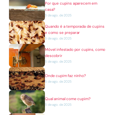
Por que cupins aparecem em 
casa?
5 de ago. de 2025
Quando é a temporada de cupins 
e como se preparar
5 de ago. de 2025
Móvel infestado por cupins, como 
descobrir
5 de ago. de 2025
Onde cupim faz ninho?
5 de ago. de 2025
Qual animal come cupim?
5 de ago. de 2025