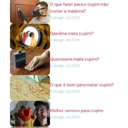
O que fazer para o cupim não 
comer a madeira?
5 de ago. de 2025
Gasolina mata cupim?
5 de ago. de 2025
Querosene mata cupim?
5 de ago. de 2025
O que é bom para matar cupim?
4 de ago. de 2025
Melhor veneno para cupim
4 de ago. de 2025