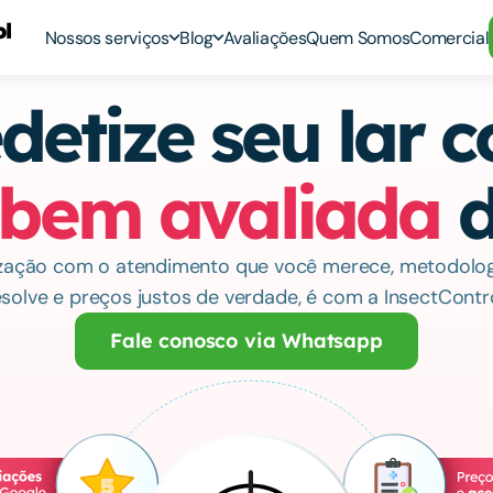
Nossos serviços
Blog
Avaliações
Quem Somos
Comercial
detize seu lar 
 bem avaliada
 
zação com o atendimento que você merece, metodologi
esolve e preços justos de verdade, é com a InsectContro
Fale conosco via Whatsapp