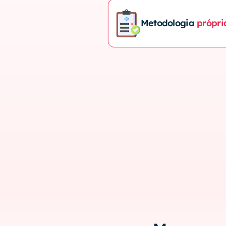
Metodologia 
própri