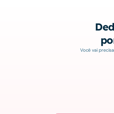
Dede
po
Você vai precis