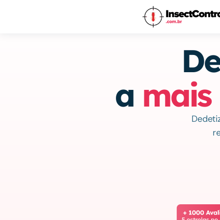
De
a 
mais
Dedeti
r