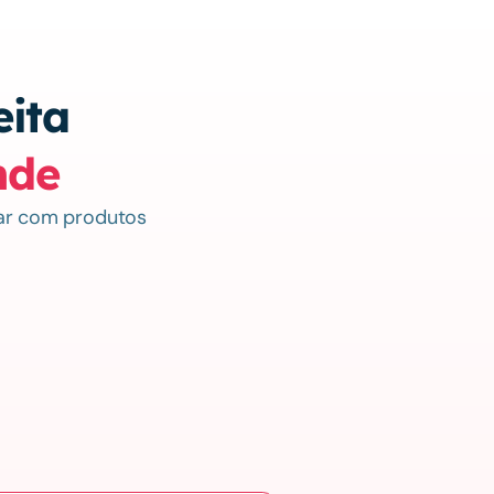
ita 
nde
dar com produtos