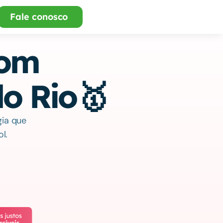
Fale conosco 
com
do Rio🥇
a que 
l.