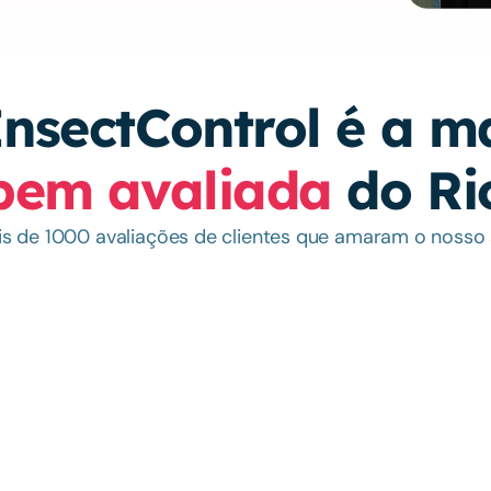
bem avaliada
 do Ri
s de 1000 avaliações de clientes que amaram o nosso 
Rodrigo Rodríguez
Tive uma infestação de carrapatos e assim que chamei a 
Exce
InsectControl, eles fizeram uma investigação apurada de todas 
pres
as áreas da casa e ficaram mais de uma hora aplicando o 
Agra
veneno. Uma semana e meia depois, apareceram mais três 
toda
carrapatos vivos, então foram novamente fazer outra inspeção 
preo
e dedetização. Não apareceram mais carrapatos, e mesmo 
impe
assim, eles foram fazer o terceiro reforço. Já fazem 2 meses 
emp