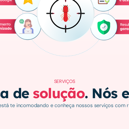
SERVIÇOS
a de 
solução
. Nós 
está te incomodando e conheça nossos serviços com r
Cupins
Formigas
Ratos